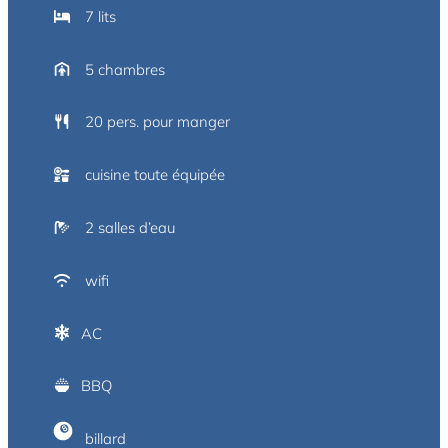
7 lits
5 chambres
20 pers. pour manger
cuisine toute équipée
2 salles d’eau
wifi
AC
BBQ
billard