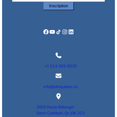
Facebook
YouTube
Icône de partage
Instagram
LinkedIn
+1 514-502-6525
info@ulmquebec.ca
3000 Route Bélanger
Saint-Cuthbert, Qc J0K 2C0