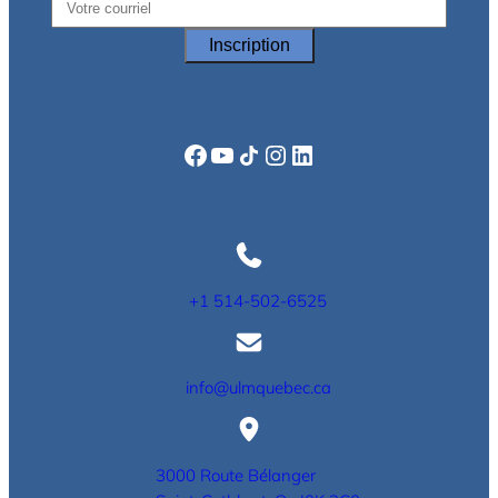
Facebook
YouTube
Icône de partage
Instagram
LinkedIn
+1 514-502-6525
info@ulmquebec.ca
3000 Route Bélanger