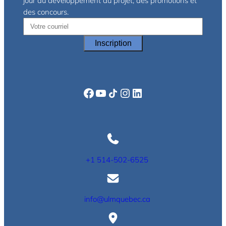
jour du développement du projet, des promotions et
des concours.
Facebook
YouTube
Icône de partage
Instagram
LinkedIn
+1 514-502-6525
info@ulmquebec.ca